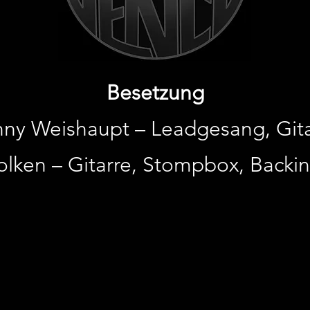
Besetzung
nny Weishaupt – Leadgesang, Gita
olken – Gitarre, Stompbox, Back