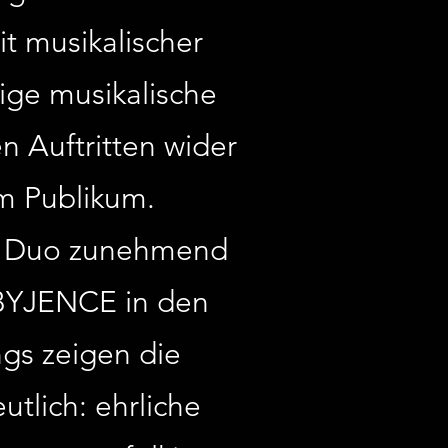
 musikalischer
rige musikalische
n Auftritten wider
um Publikum.
as Duo zunehmend
 BYJENCE in den
gs zeigen die
tlich: ehrliche