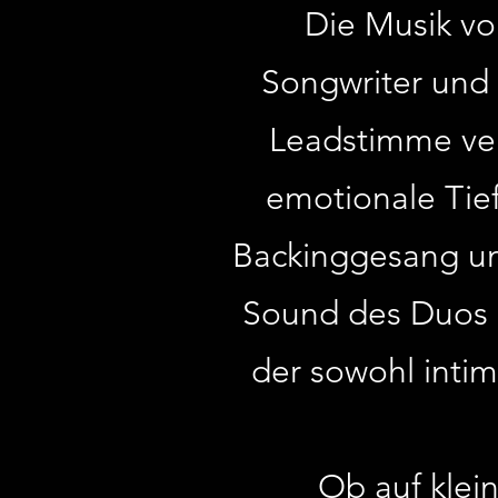
Die Musik vo
Songwriter und 
Leadstimme ver
emotionale Tief
Backinggesang un
Sound des Duos p
der sowohl inti
Ob auf klei